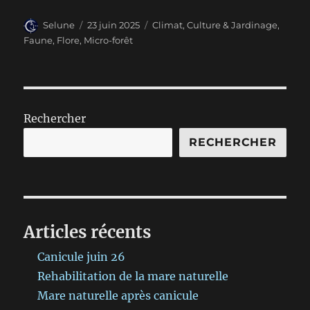
Auteur
Publié
Catégories
Selune
23 juin 2025
Climat
,
Culture & Jardinage
,
le
Faune
,
Flore
,
Micro-forêt
Rechercher
RECHERCHER
Articles récents
Canicule juin 26
Rehabilitation de la mare naturelle
Mare naturelle après canicule